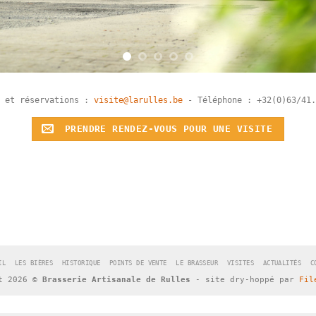
s et réservations :
visite@larulles.be
- Téléphone : +32(0)63/41.
PRENDRE RENDEZ-VOUS POUR UNE VISITE
IL
LES BIÈRES
HISTORIQUE
POINTS DE VENTE
LE BRASSEUR
VISITES
ACTUALITÉS
C
t 2026 ©
Brasserie Artisanale de Rulles
- site dry-hoppé par
Fil