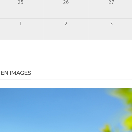
25
26
27
1
2
3
 EN IMAGES