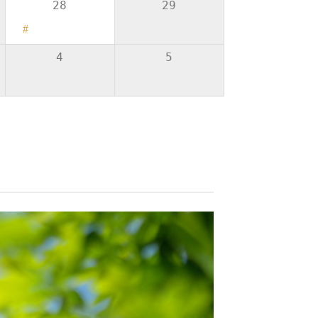
28
29
#dd9933
4
5