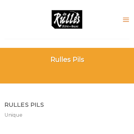
Skip
to
content
Rulles Pils
RULLES PILS
Unique