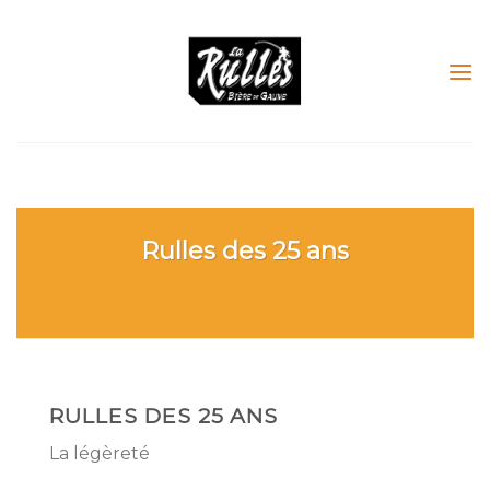
Skip
to
content
Rulles des 25 ans
RULLES DES 25 ANS
La légèreté